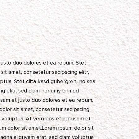
justo duo dolores et ea rebum. Stet
it amet, consetetur sadipscing elitr,
tua. Stet clita kasd gubergren, no sea
ng elitr, sed diam nonumy eirmod
usam et justo duo dolores et ea rebum.
dolor sit amet, consetetur sadipscing
m voluptua. At vero eos et accusam et
um dolor sit amet.Lorem ipsum dolor sit
magna aliquyam erat, sed diam voluptua.