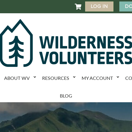
LOG IN
DO

ABOUT WV
RESOURCES
MY ACCOUNT
CO
BLOG