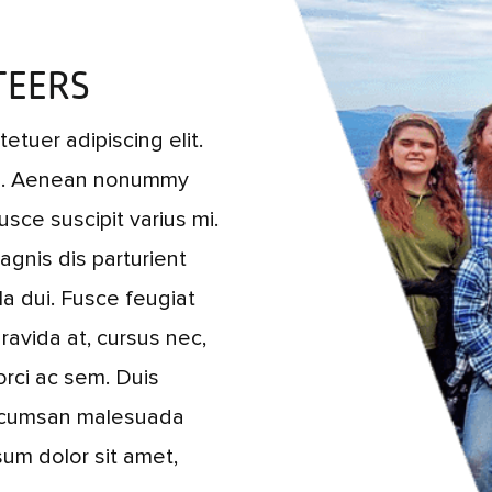
TEERS
etuer adipiscing elit.
us. Aenean nonummy
usce suscipit varius mi.
gnis dis parturient
la dui. Fusce feugiat
ravida at, cursus nec,
orci ac sem. Duis
accumsan malesuada
sum dolor sit amet,