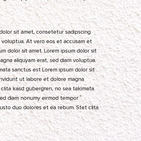
dolor sit amet, consetetur sadipscing
m voluptua. At vero eos et accusam et
m dolor sit amet. Lorem ipsum dolor sit
magna aliquyam erat, sed diam voluptua.
mata sanctus est Lorem ipsum dolor sit
invidunt ut labore et dolore magna
 clita kasd gubergren, no sea takimata
r, sed diam nonumy eirmod tempor
usto duo dolores et ea rebum. Stet clita