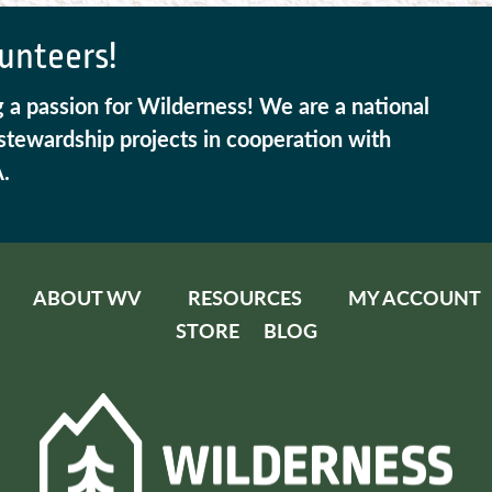
unteers!
g a passion for Wilderness! We are a national
 stewardship projects in cooperation with
A.
ABOUT WV
RESOURCES
MY ACCOUNT
STORE
BLOG